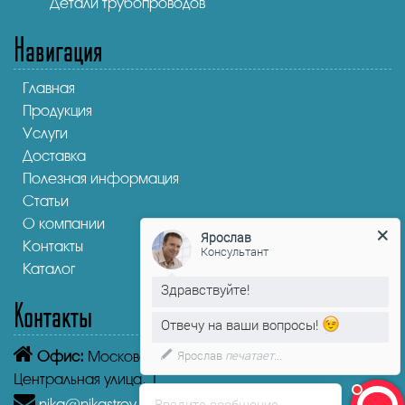
Детали трубопроводов
Навигация
Главная
Продукция
Услуги
Доставка
Полезная информация
Статьи
О компании
Ярослав
Контакты
Консультант
Каталог
Здравствуйте!
Контакты
Отвечу на ваши вопросы!
Ярослав
печатает...
Офис:
Московская область, Бронницы,
Центральная улица, 1
Введите сообщение
nika@nikastroy-msk.ru