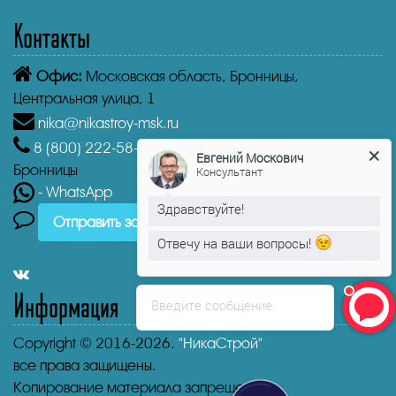
Контакты
Офис:
Московская область, Бронницы,
Центральная улица, 1
nika@nikastroy-msk.ru
8 (800)
222-58-30
Звонок бесплатный из г.
Евгений Москович
Бронницы
Консультант
- WhatsApp
Здравствуйте!
Отправить заявку
Отвечу на ваши вопросы!
Информация
Введите сообщение
Copyright © 2016-2026.
"НикаСтрой"
все права защищены.
Копирование материала запрещено.