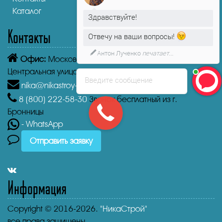
Каталог
Здравствуйте!
Контакты
Отвечу на ваши вопросы!
Антон Лученко
печатает...
Офис:
Московская область, Бронницы,
Центральная улица, 1
Введите сообщение
nika@nikastroy-msk.ru
8 (800)
222-58-30
Звонок бесплатный из г.
Бронницы
- WhatsApp
Отправить заявку
Информация
Copyright © 2016-2026.
"НикаСтрой"
все права защищены.