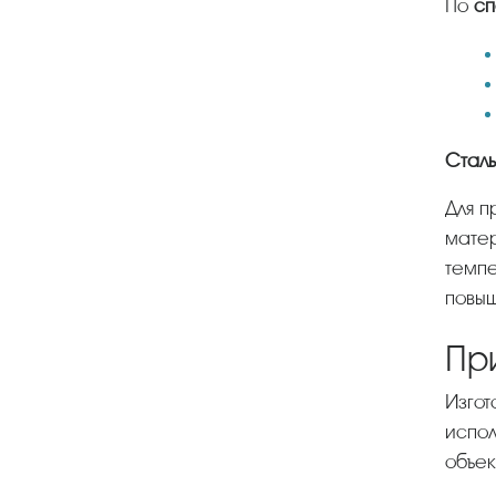
По
сп
Ста
Для производства фитингов используются качественные марки стали. Благодаря высокому качеству
матер
темпе
повыш
Пр
Изготовленная из высокопрочного металла эта разновидность трубопроводной арматуры
испол
объек