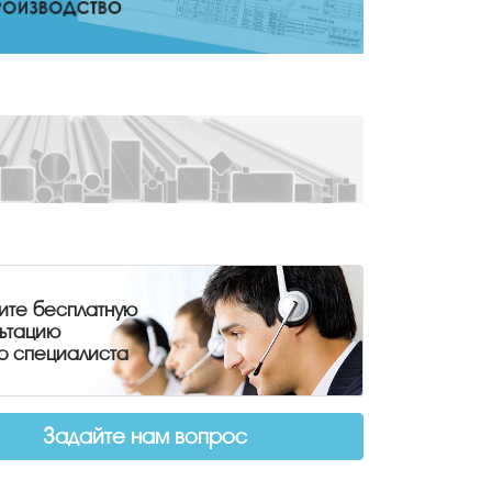
ите бесплатную
льтацию
о специалиста
Задайте нам вопрос