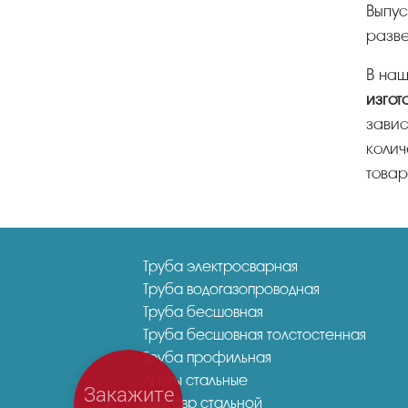
Выпускаются изделия в широком ассортименте, что позволяет выбрать необходимый для создания
разве
В н
изгот
завис
колич
товар
Труба электросварная
Труба водогазопроводная
Труба бесшовная
Труба бесшовная толстостенная
Труба профильная
Листы стальные
Закажите
Двутавр стальной