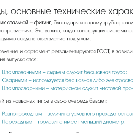
ды, основные технические хара
ник стальной – фитинг
, благодаря которому трубопрово
направлениях. Это важно, когда конструкция системы с
одимо создать ответвление под углом.
ия выпускаются:
Штампованными – сырьем служит бесшовная труба;
Сварными – используется бесшовная либо электросва
Штампосварными – материалом служит листовой прока
ый из названых типов в свою очередь бывает:
Равнопроходным – величина условного прохода основн
Переходным – горловина имеет меньший диаметр.