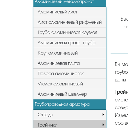
Алюминиевый металлопрокат
Алюминиевый лист
Быс
Лист алюминиевый рифленый
н
Труба алюминиевая круглая
Алюминиевая проф. труба
Круг алюминиевый
Алюминиевая плита
Вы можете у нас купить тройники оптом и в розницу в Бронницах от производителя, продажа вида
трубо
Полоса алюминиевая
цены 
Уголок алюминиевый
Трой
Алюминиевый швеллер
систе
Трубопроводная арматура
созда
Отводы
Издел
соотв
Тройники