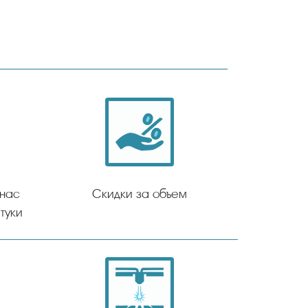
 нас
Скидки за объем
туки