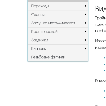
Переходы
Ви
Фланцы
Трой
Заглушка металлическая
трех 
необх
Кран шаровой
Задвижки
Изготовление и сортамент регламентируются ГОСТ, в зависимости от применяемой технологии
издел
Клапаны
Резьбовые фитинги
Кажд