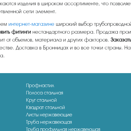
твленной сети элемент.
ашем
интернет-магазине
широкий выбор трубопроводной
овить фитинги
нестандартного размера. Продажа произв
ит от объемов, материала и других факторов.
Заказать
естве. Доставка в Бронницах и во все точки страны. 
а.
Профнастил
Полоса стальная
Круг стальной
Квадрат стальной
Листы нержавеющие
Труба нержавеющая
Труба профильная нержавеющая