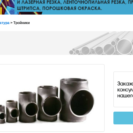
атура
> Тройники
Закаж
консу
нашег