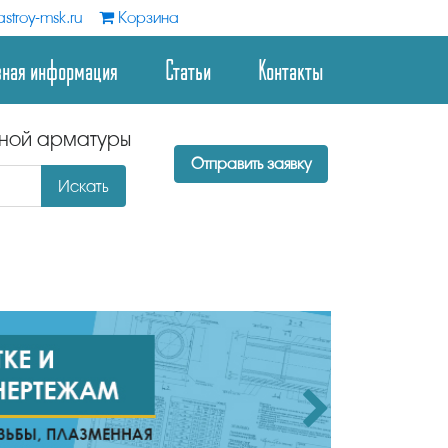
stroy-msk.ru
Корзина
зная информация
Статьи
Контакты
дной арматуры
Отправить заявку
Искать