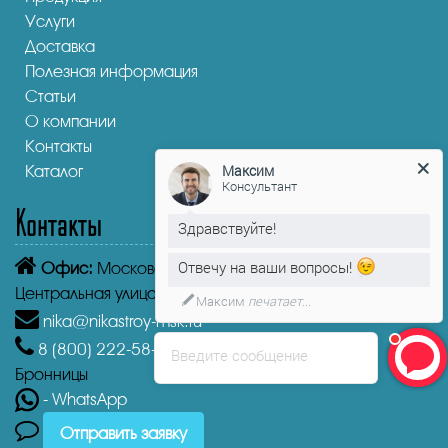
Услуги
Доставка
Полезная информация
Статьи
О компании
Контакты
Максим
Каталог
Консультант
Контакты
Здравствуйте!
Отвечу на ваши вопросы!
Офис:
Московская область, Бронницы,
Центральная улица, 1
Максим
печатает...
nika@nikastroy-msk.ru
8 (800)
222-58-30
Звонок бесплатный из г.
Введите сообщение
Бронницы
- WhatsApp
Отправить заявку