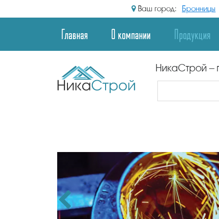
Ваш город:
Бронницы
Главная
О компании
Продукция
НикаСтрой – 