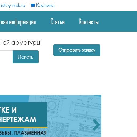
stroy-msk.ru
Корзина
зная информация
Статьи
Контакты
дной арматуры
Отправить заявку
Искать