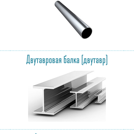
Двутавровая балка (двутавр)